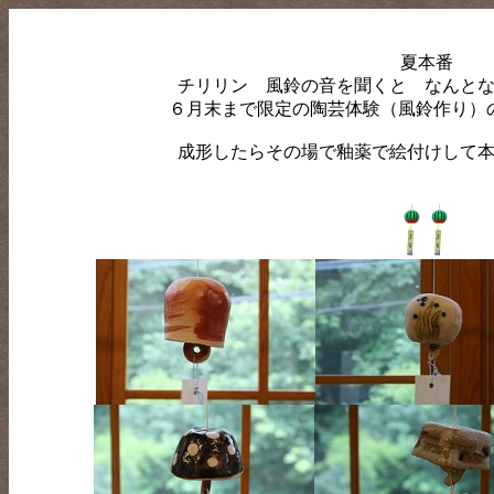
夏本番
チリリン 風鈴の音を聞くと なんと
６月末まで限定の陶芸体験（風鈴作り）
成形したらその場で釉薬で絵付けして